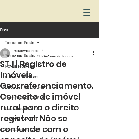
Post
Todos os Posts
moacyrpetrocelli4
Todos os Posts
29 de mai. de 2024
2 min de leitura
STJ | Registro de
Notas Técnicas
Imóveis.
Aulas e Palestras
Georreferenciamento.
Decisões da CGJ-SP
Conceito de imóvel
Decisões do CSM-SP
rural para o direito
Decisões do STJ
registral. Não se
Decisões do STF
confunde com o
Decisões do CNJ