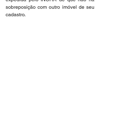
sobreposição com outro imóvel de seu 
cadastro.
________________
Cf. STJ - REsp n. 1.706.088/ES, Rel. 
Min. Raul Araújo, Quarta Turma, 
j.14/5/2024.
Confira 
aqui o inteiro teor do acórdão
. 
imóvel rural
processo extrajudicial
STJ
INCRA
georreferenciamento
geo
carência
desmembramento
unificação
Estatuto da Terra
Decisões do STJ