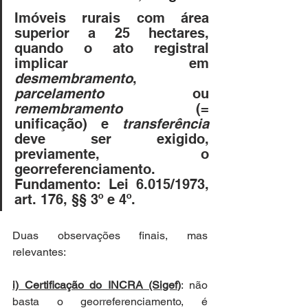
Imóveis rurais com área 
superior a 25 hectares, 
quando o ato registral 
implicar em 
desmembramento
, 
parcelamento
 ou 
remembramento
 (= 
unificação) e 
transferência
deve ser exigido, 
previamente, o 
georreferenciamento. 
Fundamento: Lei 6.015/1973, 
art. 176, §§ 3º e 4º. 
Duas observações finais, mas 
relevantes:
i) Certificação do INCRA (Sigef)
: não 
basta o georreferenciamento, é 