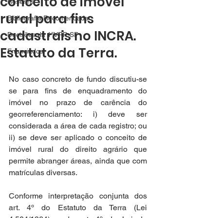
conceito de imóvel
Resenha
rural para fins
Bibliografia Recomendada
cadastrais no INCRA.
Decisões da 1ªVRP-SP
Estatuto da Terra.
Enunciados
No caso concreto de fundo discutiu-se 
se para fins de enquadramento do 
imóvel no prazo de carência do 
georreferenciamento: i) deve ser 
considerada a área de cada registro; ou 
ii) se deve ser aplicado o conceito de 
imóvel rural do direito agrário que 
permite abranger áreas, ainda que com 
matrículas diversas. 
Conforme interpretação conjunta dos 
art. 4º do Estatuto da Terra (Lei 