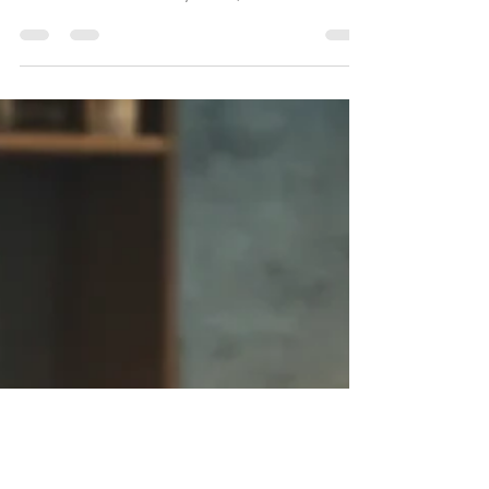
A Central Nacional de Indisponibilidade
de Bens - CNIB 2.0 , remodelada pelo
Provimento CNJ 188/2024 , entrou em
vigor em 10/01/2025....