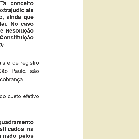
Tal conceito 
ajudiciais 
o, ainda que 
lei. No caso 
de Resolução 
onstituição 
3).
s e de registro 
ão Paulo, são 
a cobrança.
o custo efetivo 
nquadramento 
sificados na 
minado pelos 