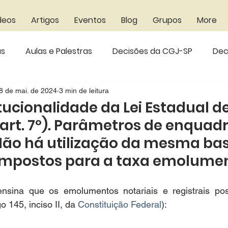
deos
Artigos
Eventos
Blog
Grupos
More
as
Aulas e Palestras
Decisões da CGJ-SP
Dec
s do STF
Decisões do CNJ
Resenha
Bibliogr
8 de mai. de 2024
3 min de leitura
itucionalidade da Lei Estadual d
 (art. 7º). Parâmetros de enqua
unciados
Não há utilização da mesma ba
 impostos para a taxa emolume
ensina que os emolumentos notariais e registrais po
go 145, inciso II, da 
Constituição Federal
):