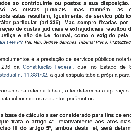
tados ao contribuinte ou postos a sua disposição. 
ó as custas judiciais, mas também, as extr
ois estas resultam, igualmente, de serviço públic
ter particular (art.236). Mas sempre fixadas por 
ração de custas judiciais e extrajudiciais resultou 
Justiça e não de Lei formal, como o exigido pela C
ADI 1444 PR
, Rel. Min. Sydney Sanches, Tribunal Pleno, j.12/02/200
molumentos é a prestação de serviços públicos notariai
o 236 da 
Constituição Federal
, que, no Estado de S
stadual n. 11.331/02
, a qual estipula tabela própria par
amento na referida tabela, a lei determina a apuração d
, estabelecendo os seguintes parâmetros:
r da base de cálculo a ser considerado para fins de e
ue trata o artigo 4º, relativamente aos atos clas
ciso III do artigo 5º, ambos desta lei, será deter