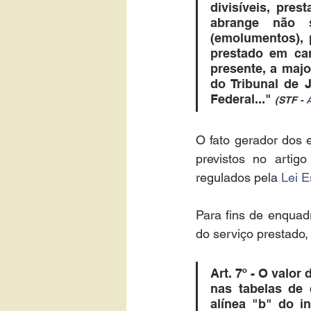
divisíveis, pres
abrange não s
(emolumentos), p
prestado em cará
presente, a majo
do Tribunal de 
Federal..." 
(STF - 
O fato gerador dos e
previstos no artig
regulados pela 
Lei E
Para fins de enquadr
do serviço prestado
Art. 7º - O valo
nas tabelas de q
alínea "b" do in