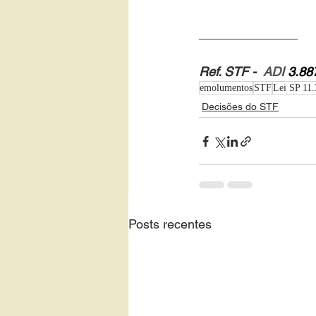
______________
Ref. STF - 
 ADI 
3.887
emolumentos
STF
Lei SP 11
Decisões do STF
Posts recentes