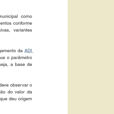
unicipal como 
entos conforme 
vas, variantes 
lgamento da 
ADI 
que o parâmetro 
seja, a base de 
deve observar o 
ão do valor da 
que deu origem 