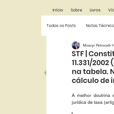
Início
Sobre
Livros
Ví
Todos os Posts
Notas Técnic
Decisões do STJ
Decisõe
Moacyr Petrocelli
1
STF | Const
11.331/2002
Decisões da 1ªVRP-SP
En
na tabela. 
cálculo de
A melhor doutrina 
jurídica de taxa (arti