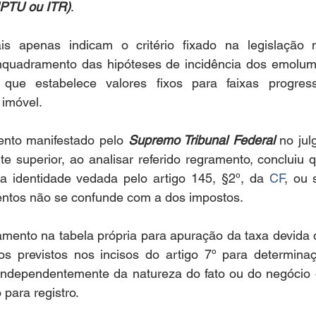
 IPTU ou ITR)
.
s apenas indicam o critério fixado na legislação m
nquadramento das hipóteses de incidência dos emolum
 que estabelece valores fixos para faixas progressi
 imóvel.
ento manifestado pelo 
Supremo Tribunal Federal
 no ju
rte superior, ao analisar referido regramento, concluiu 
a identidade vedada pelo artigo 145, §2º, da 
CF
, ou 
ntos não se confunde com a dos impostos.
amento na tabela própria para apuração da taxa devida 
s previstos nos incisos do artigo 7º para determinaç
 independentemente da natureza do fato ou do negócio 
 para registro.