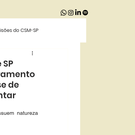
isões do CSM-SP
afia Recomendada
e SP
dramento
se de
ntar
ssuem natureza 