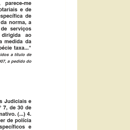
, parece-me 
ariais e de 
pecífica de 
 da norma, a 
de serviços 
dirigida ao 
a medida da 
intensidade da participação do Estado, confirmando tratar-se da espécie taxa..." 
dos a título de 
07, a pedido do 
 Judiciais e 
 7, de 30 de 
vo. (...) 4. 
r de polícia 
pecíficos e 