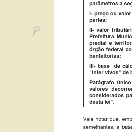
parâmetros a seg
I- preço ou valo
partes;
II- valor tribut
Prefeitura Muni
predial e territ
órgão federal co
benfeitorias;
III- base  de cá
"inter vivos" de
Parágrafo único
valores decorre
considerados par
desta lei".
Vale notar que, emb
semelhantes, a 
base