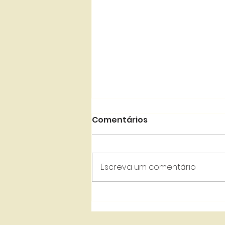
Comentários
Escreva um comentário
STF | Sucessão de
companheiros. União