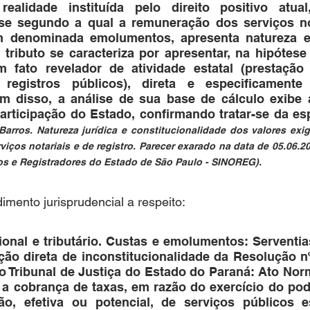
 realidade instituída pelo direito positivo atual
tese segundo a qual a remuneração dos serviços not
m denominada emolumentos, apresenta natureza es
 tributo se caracteriza por apresentar, na hipótese
 fato revelador de atividade estatal (prestação 
registros públicos), direta e especificamente 
lém disso, a análise de sua base de cálculo exibe 
Barros. Natureza jurídica e constitucionalidade dos valores exigi
iços notariais e de registro. Parecer exarado na data de 05.06.20
os e Registradores do Estado de São Paulo - SINOREG).
imento jurisprudencial a respeito:
cional e tributário. Custas e emolumentos: Serventias
Ação direta de inconstitucionalidade da Resolução nº
 Tribunal de Justiça do Estado do Paraná: Ato Normati
 a cobrança de taxas, em razão do exercício do pode
ção, efetiva ou potencial, de serviços públicos es