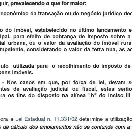
uir, 
prevalecendo o que for maior
:
r econômico da transação ou do negócio jurídico dec
ário do imóvel, estabelecido no último lançamento e
cipal, para efeito de cobrança de imposto sobre a 
orial urbana, ou o valor da avaliação do imóvel rural
mpetente, considerando o valor da terra nua, as a
lculo  utilizada para  o recolhimento do imposto de
 bens imóveis.
 - Nos casos em que, por força de lei, devam ser
ntes de avaliação judicial ou fiscal, estes serão
a os fins do disposto na alínea "b" do inciso III 
ora a 
Lei Estadual n. 11.331/02
 determine a utilizaçã
 de cálculo dos emolumentos não se confunde com a b