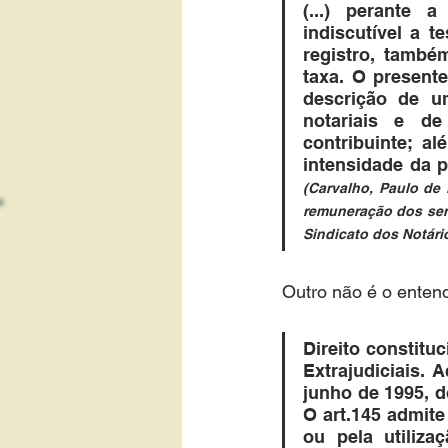
(...) perante a
indiscutível a 
registro, també
taxa. O presente
descrição de um
notariais e de 
contribuinte; a
(Carvalho, Paulo de 
remuneração dos serv
Sindicato dos Notári
Outro não é o entend
Direito constitu
Extrajudiciais. 
junho de 1995, do
O art.145 admite
ou pela utiliza