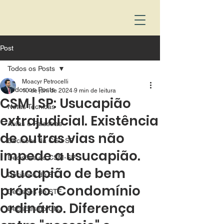
Post
Todos os Posts
Moacyr Petrocelli
Todos os Posts
10 de jun. de 2024
9 min de leitura
CSM | SP: Usucapião
Notas Técnicas
extrajudicial. Existência
Aulas e Palestras
de outras vias não
Decisões da CGJ-SP
impede a usucapião.
Decisões do CSM-SP
Usucapião de bem
Decisões do STJ
próprio. Condomínio
Decisões do STF
ordinário. Diferença
Decisões do CNJ