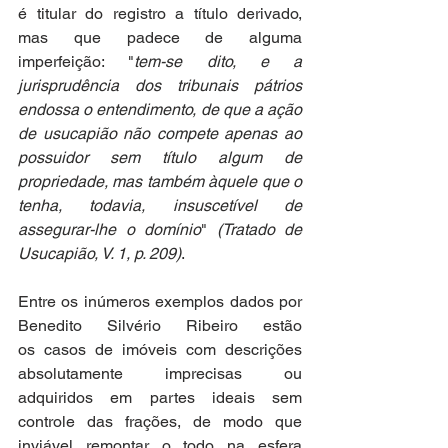
é titular do registro a título derivado, 
mas que padece de alguma 
imperfeição: "
tem-se dito, e a 
jurisprudência dos tribunais pátrios 
endossa o entendimento, de que a ação 
de usucapião não compete apenas ao 
possuidor sem título algum de 
propriedade, mas também àquele que o 
tenha, todavia, insuscetível de 
assegurar-lhe o domínio
" 
(
Tratado de 
Usucapião, V. 1, p. 209
)
.
Entre os inúmeros exemplos dados por 
Benedito Silvério Ribeiro estão 
os casos de imóveis com descrições 
absolutamente imprecisas ou 
adquiridos em partes ideais sem 
controle das frações, de modo que 
inviável remontar o todo na esfera 