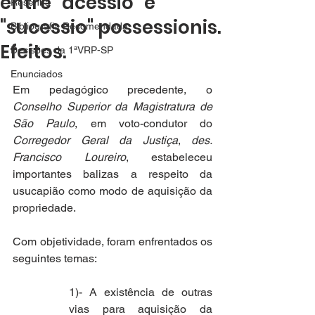
entre "acessio" e
Resenha
"sucessio" possessionis.
Bibliografia Recomendada
Efeitos.
Decisões da 1ªVRP-SP
Enunciados
Em pedagógico precedente, o 
Conselho Superior da Magistratura de 
São Paulo
, em voto-condutor do 
Corregedor Geral da Justiça
, 
des. 
Francisco Loureiro
, estabeleceu 
importantes balizas a respeito da 
usucapião como modo de aquisição da 
propriedade. 
Com objetividade, foram enfrentados os 
seguintes temas:
1)- A existência de outras 
vias para aquisição da 