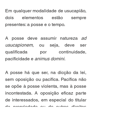
Em qualquer modalidade de usucapião, 
dois elementos estão sempre 
presentes: a posse e o tempo.
A posse deve assumir natureza 
ad 
usucapionem
, ou seja, deve ser 
qualificada por continuidade, 
pacificidade e 
animus domini
.
A posse há que ser, na dicção da lei, 
sem oposição ou pacífica. Pacífica não 
se opõe à posse violenta, mas à posse 
incontestada. A oposição eficaz parte 
de interessados, em especial do titular 
da propriedade ou de outros direitos 
reais, contra quem corre a usucapião.
Em relação ao 
animus domini
, a par de 