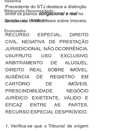
Resenha
Precedente do STJ destaca a distinção 
Bibliografia Recomendada
entre os planos 
obrigacional e real
 no 
âmbito dos direitos reais sobre imóveis. 
Decisões da 1ªVRP-SP
Enunciados
RECURSO ESPECIAL. DIREITO 
CIVIL. NEGATIVA DE PRESTAÇÃO 
JURISDICIONAL. NÃO OCORRÊNCIA. 
USUFRUTO. USO EXCLUSIVO. 
ARBITRAMENTO DE ALUGUEL. 
DIREITO REAL SOBRE IMÓVEL. 
AUSÊNCIA DE REGISTRO EM 
CARTÓRIO DE IMÓVEIS. 
PRESCINDIBILIDADE. NEGÓCIO 
JURÍDICO EXISTENTE, VÁLIDO E 
EFICAZ ENTRE AS PARTES. 
RECURSO ESPECIAL DESPROVIDO.
1. Verifica-se que o Tribunal de origem 