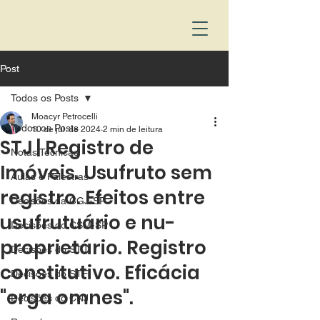
Post
Todos os Posts
Moacyr Petrocelli
Todos os Posts
10 de jul. de 2024
2 min de leitura
STJ | Registro de
Notas Técnicas
Imóveis. Usufruto sem
Aulas e Palestras
registro. Efeitos entre
Decisões da CGJ-SP
usufrutuário e nu-
Decisões do CSM-SP
proprietário. Registro
Decisões do STJ
constitutivo. Eficácia
Decisões do STF
"erga omnes".
Decisões do CNJ