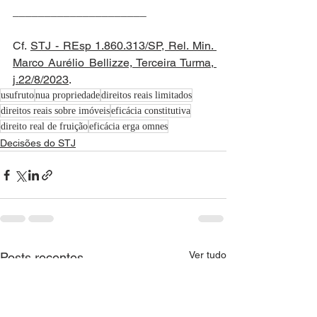
_____________________
Cf. 
STJ - REsp 1.860.313/SP, Rel. Min. 
Marco Aurélio Bellizze, Terceira Turma, 
j.22/8/2023
.
usufruto
nua propriedade
direitos reais limitados
direitos reais sobre imóveis
eficácia constitutiva
direito real de fruição
eficácia erga omnes
Decisões do STJ
Ver tudo
Posts recentes