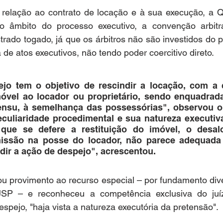
relação ao contrato de locação e à sua execução, a Q
o âmbito do processo executivo, a convenção arbitra
rado togado, já que os árbitros não são investidos do p
a de atos executivos, não tendo poder coercitivo direto.
jo tem o objetivo de rescindir a locação, com a 
óvel ao locador ou proprietário, sendo enquadrad
sensu, à semelhança das possessórias", observou o 
culiaridade procedimental e sua natureza executiva
que se defere a restituição do imóvel, o desal
issão na posse do locador, não parece adequada a
idir a ação de despejo", acrescentou.
ou pr
ovimento ao recurso especial – por fundamento div
JSP – e reconheceu a 
competência exclusiva do juí
spejo, "haja vista a natureza executória da pretensão".​