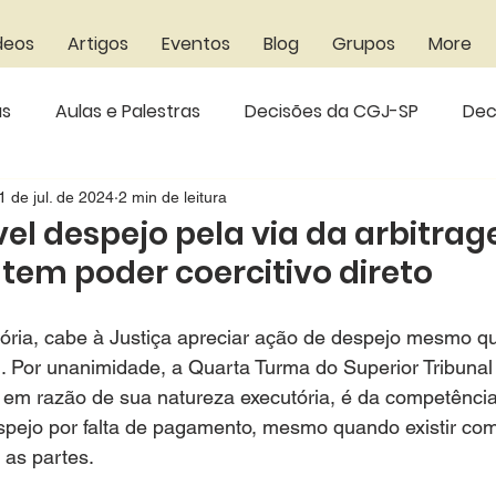
deos
Artigos
Eventos
Blog
Grupos
More
as
Aulas e Palestras
Decisões da CGJ-SP
Dec
s do STF
Decisões do CNJ
Resenha
Bibliogr
1 de jul. de 2024
2 min de leitura
ível despejo pela via da arbitra
 tem poder coercitivo direto
unciados
tória, cabe à Justiça apreciar ação de despejo mesmo q
. ​Por unanimidade, a Quarta Turma do Superior Tribunal 
 em razão de sua natureza executória, é d
a competência
espejo por falta de pagamento, mesmo qua
ndo existir co
e as partes.