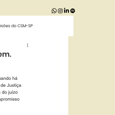
isões do CSM-SP
afia Recomendada
gem.
uando há 
de Justiça 
 do juízo 
mpromisso 