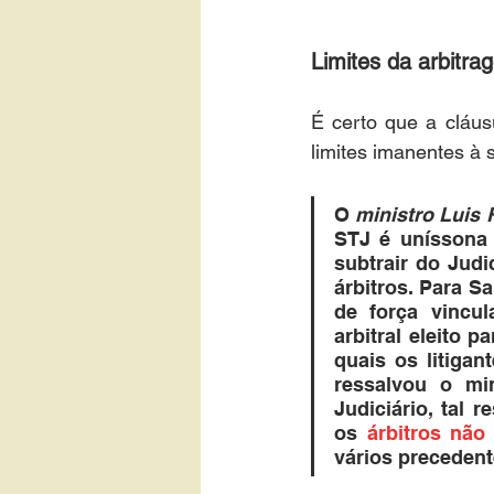
Limites da arbitra
É certo que a cláusu
limites imanentes à 
O
 ministro Luis
STJ é uníssona 
subtrair do Jud
árbitros. Para Sa
de força vincul
arbitral eleito p
quais os litigan
ressalvou o min
Judiciário, tal 
os 
árbitros não
vários precedent