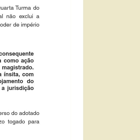
uarta Turma do 
l não exclui a 
oder de império 
consequente 
a como ação 
magistrado. 
 ínsita, com 
ojamento do 
 jurisdição 
erso do adotado 
zo togado para 