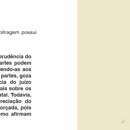
bitragem possui 
sprudência do 
artes podem 
endo-as aos 
partes, goza 
ia do juízo 
iais sobre os 
al. Todavia, 
reciação do 
orçada, pois 
omo afirmam 