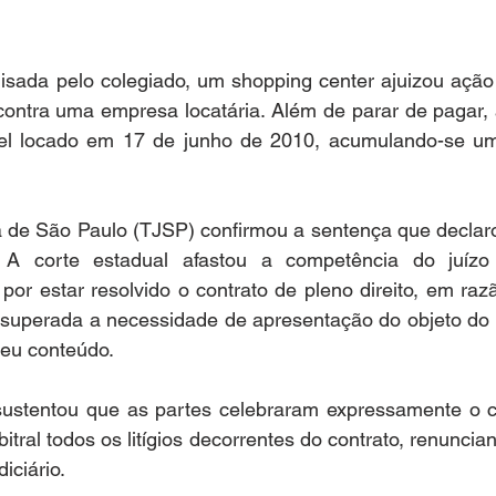
lisada pelo colegiado, um shopping center ajuizou ação
contra uma empresa locatária. Além de parar de pagar, 
l locado em 17 de junho de 2010, acumulando-se uma
a de São Paulo (TJSP) confir
mou a sentença qu
e declar
. A corte estadual afastou a competência do juízo 
por estar resolvido o contrato de pleno direito, em ra
 superada a necessidade de apresentação do objeto do lit
seu conteúdo.
sustentou que as partes celebraram expressamente o 
itral todos os litígios decorrentes do contrato, renuncian
iciário.