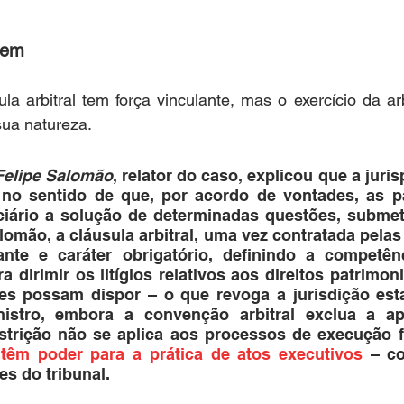
gem
la arbitral tem força vinculante, mas o exercício da ar
sua natureza. 
 Felipe Salomão
, relator do caso, explicou que a juri
no sentido de que, por acordo de vontades, as p
iciário a solução de determinadas questões, submet
lomão, a cláusula arbitral, uma vez contratada pelas 
ante e caráter obrigatório, definindo a competênc
ara dirimir os litígios relativos aos direitos patrimon
tes possam dispor – o que revoga a jurisdição estat
istro, embora a convenção arbitral exclua a ap
restrição não se aplica aos processos de execução f
 têm poder para a prática de atos executivos
 – c
es do tribunal.