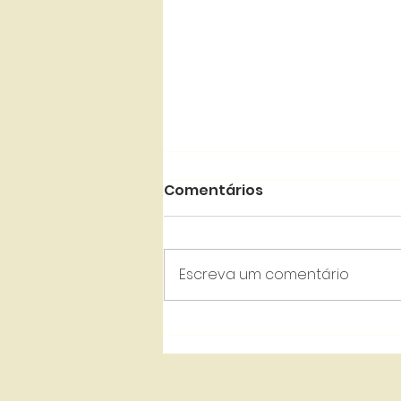
Comentários
Escreva um comentário
STJ | Procuração para
alienação de bens
imóveis. Necessidade de