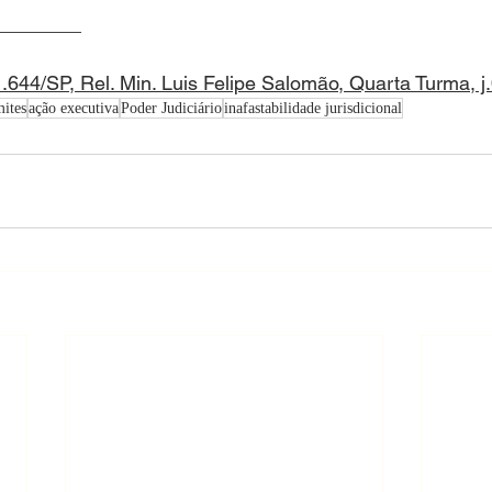
________
.644/SP, Rel. Min. Luis Felipe Salomão, Quarta Turma, j
mites
ação executiva
Poder Judiciário
inafastabilidade jurisdicional