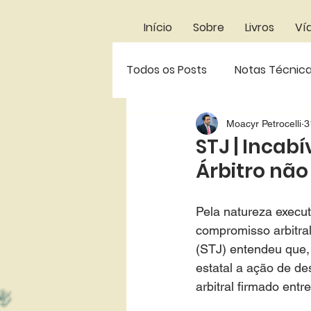
Início
Sobre
Livros
Ví
Todos os Posts
Notas Técnic
Decisões do STJ
Decisõe
Moacyr Petrocelli
3
STJ | Incab
Árbitro não
Decisões da 1ªVRP-SP
En
Pela natureza execu
compromisso arbitral
(STJ) entendeu que,
estatal a ação de d
arbitral firmado entr