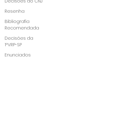
Decisões do CNJ
Resenha
Bibliografia
Recomendada
Decisões da
1ªVRP-SP
Enunciados