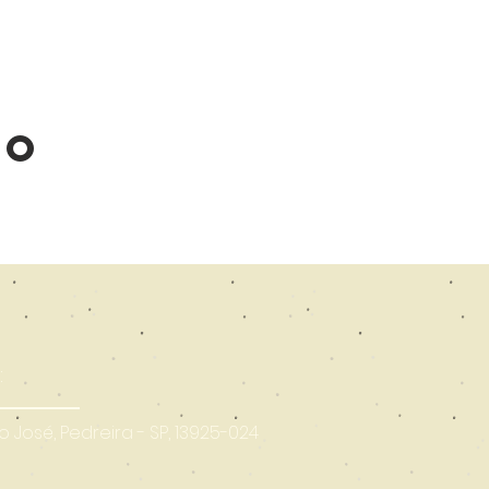
to
:
ão José, Pedreira - SP, 13925-024