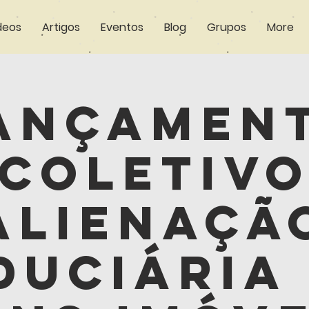
deos
Artigos
Eventos
Blog
Grupos
More
ançamen
Coletiv
Alienaçã
duciária