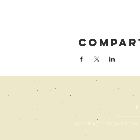
Compar
P
contato@moacyrpetrocell