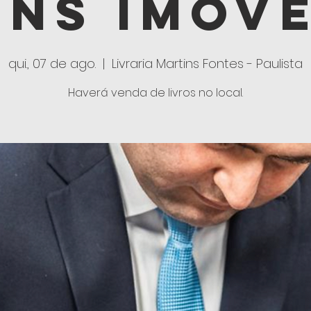
ens Imóve
qui., 07 de ago.
  |  
Livraria Martins Fontes - Paulista
Haverá venda de livros no local.