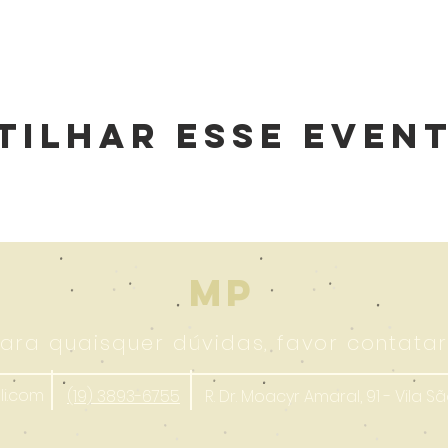
tilhar esse Even
MP
ara quaisquer dúvidas, favor contatar
i.com
(19) 3893-6755
R. Dr. Moacyr Amaral, 91 - Vila S