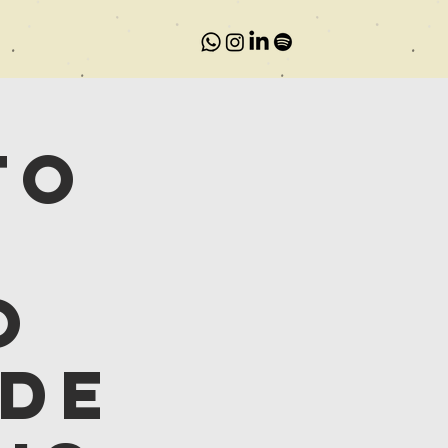
to
o
o
 de